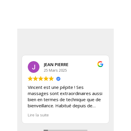
JEAN PIERRE
25 Mars 2025
Vincent est une pépite ! Ses
Un ma
massages sont extraordinaires aussi
Je me
bien en termes de technique que de
et c'
bienveillance. Habitué depuis de
de ma
nombreuses années aux massages
Press
Lire la suite
Lire l
en Thaïlande et Indonésie, j'ai
"pens
rarement trouvé un tel niveau de
avec 
qualité de massage en France.
Je r