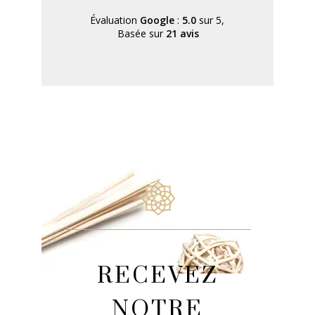
yeux 
Évaluation
Google
:
5.0
sur 5,
Basée sur
21 avis
RECEVEZ
NOTRE